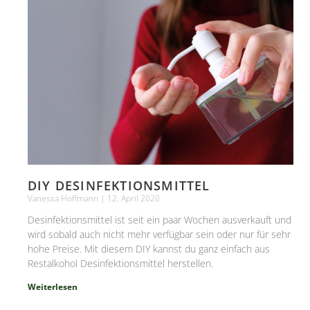
DIY DESINFEKTIONSMITTEL
Vanessa Hoffmann
12. April 2020
Desinfektionsmittel ist seit ein paar Wochen ausverkauft und
wird sobald auch nicht mehr verfügbar sein oder nur für sehr
hohe Preise. Mit diesem DIY kannst du ganz einfach aus
Restalkohol Desinfektionsmittel herstellen.
Weiterlesen