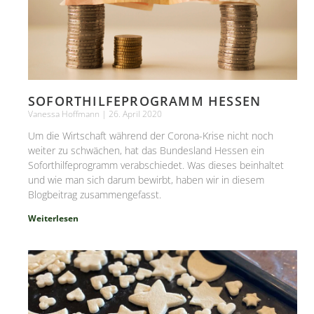
SOFORTHILFEPROGRAMM HESSEN
Vanessa Hoffmann
26. April 2020
Um die Wirtschaft während der Corona-Krise nicht noch
weiter zu schwächen, hat das Bundesland Hessen ein
Soforthilfeprogramm verabschiedet. Was dieses beinhaltet
und wie man sich darum bewirbt, haben wir in diesem
Blogbeitrag zusammengefasst.
Weiterlesen