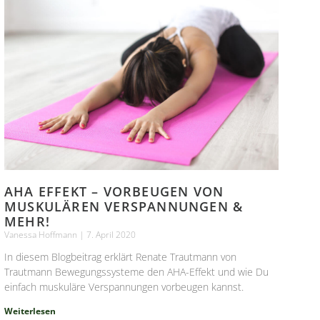
AHA EFFEKT – VORBEUGEN VON
MUSKULÄREN VERSPANNUNGEN &
MEHR!
Vanessa Hoffmann
7. April 2020
In diesem Blogbeitrag erklärt Renate Trautmann von
Trautmann Bewegungssysteme den AHA-Effekt und wie Du
einfach muskuläre Verspannungen vorbeugen kannst.
Weiterlesen