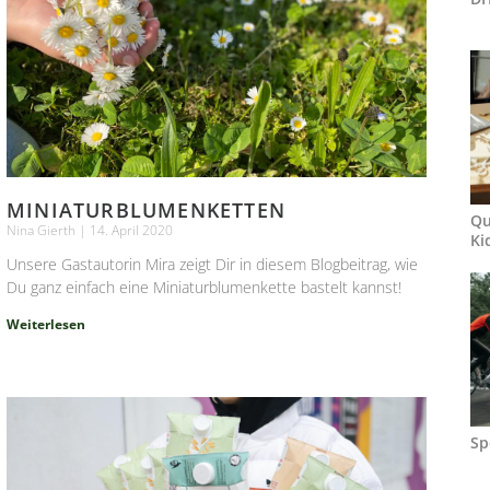
MINIATURBLUMENKETTEN
Qu
Nina Gierth
14. April 2020
Ki
Unsere Gastautorin Mira zeigt Dir in diesem Blogbeitrag, wie
Du ganz einfach eine Miniaturblumenkette bastelt kannst!
Weiterlesen
Sp