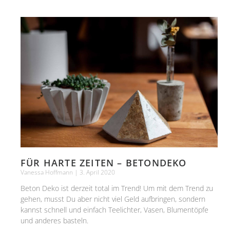
FÜR HARTE ZEITEN – BETONDEKO
Vanessa Hoffmann
3. April 2020
Beton Deko ist derzeit total im Trend! Um mit dem Trend zu
gehen, musst Du aber nicht viel Geld aufbringen, sondern
kannst schnell und einfach Teelichter, Vasen, Blumentöpfe
und anderes basteln.