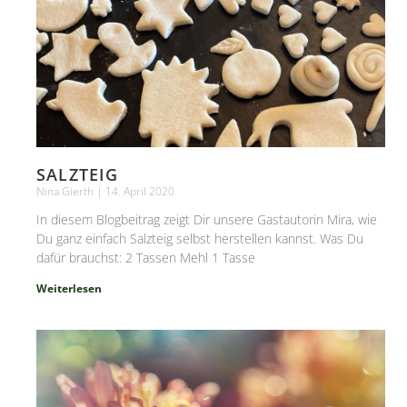
SALZTEIG
Nina Gierth
14. April 2020
In diesem Blogbeitrag zeigt Dir unsere Gastautorin Mira, wie
Du ganz einfach Salzteig selbst herstellen kannst. Was Du
dafür brauchst: 2 Tassen Mehl 1 Tasse
Weiterlesen