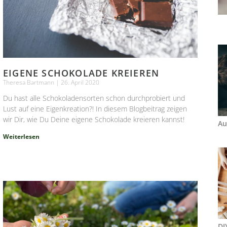
EIGENE SCHOKOLADE KREIEREN
Theresa Bartmann
26. April 2020
Du hast alle Schokoladensorten schon durchprobiert und
Lust auf eine Eigenkreation?! In diesem Blogbeitrag zeigen
wir Dir, wie Du Deine eigene Schokolade kreieren kannst!
Au
Weiterlesen
DI