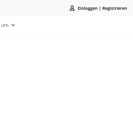
Einloggen | Registrieren
 uns
bnis, sondern unterstützt
schein hast Du immer das