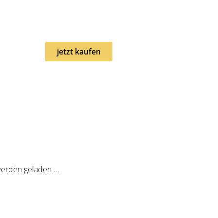
perfekte Geschenk!
jetzt kaufen
erden geladen ...