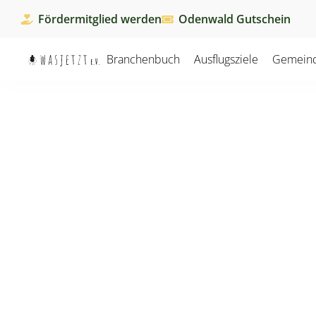
Fördermitglied werden
Odenwald Gutschein
Branchenbuch
Ausflugsziele
Gemein
Mit dem
„Odenwald erleben Gutsche
gleichzeiti
Ob für Geburtstage, Weihnachten, Da