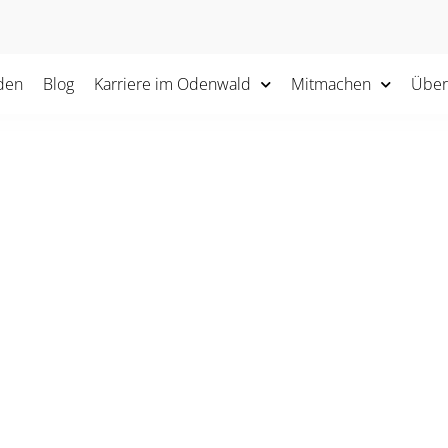
den
Blog
Karriere im Odenwald
Mitmachen
Über
Odenwald erleben
GUTSCHEIN
in“
verschenkst Du nicht nur ein schönes Erle
g die Vielfalt und Lebendigkeit unserer Region.
nke-Sagen oder einfach so: Mit unserem Gut