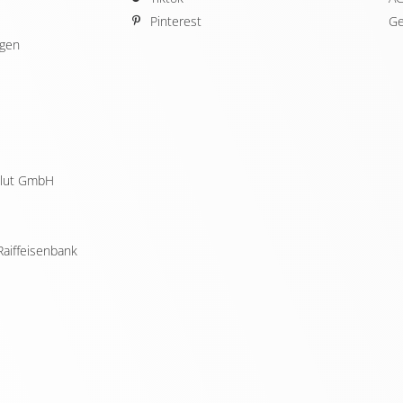
Pinterest
Ge
ügen
ellut GmbH
Raiffeisenbank