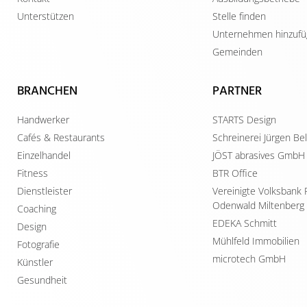
Unterstützen
Stelle finden
Unternehmen hinzuf
Gemeinden
BRANCHEN
PARTNER
Handwerker
STARTS Design
Cafés & Restaurants
Schreinerei Jürgen B
Einzelhandel
JÖST abrasives GmbH
Fitness
BTR Office
Dienstleister
Vereinigte Volksbank 
Odenwald Miltenberg
Coaching
EDEKA Schmitt
Design
Mühlfeld Immobilien
Fotografie
microtech GmbH
Künstler
Gesundheit