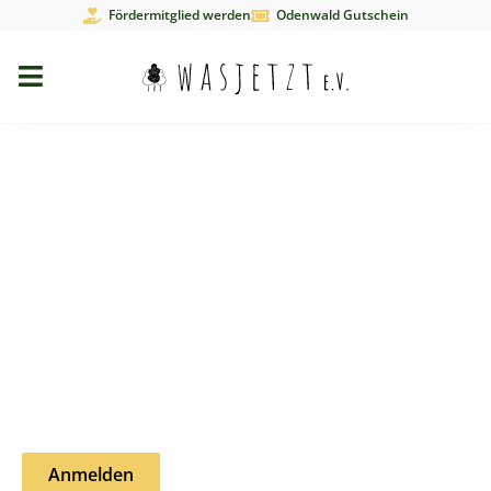
Fördermitglied werden
Odenwald Gutschein
"Gutschein
Odenwälder"
werden
Du möchtest Dich unserem wachsenden
Gutschein-Netzwerk anschließen? Dann
melde Dich jetzt bei uns!
Anmelden