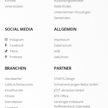
Kontakt
Ausbildungsbetriebe
Unterstützen
Stelle finden
Unternehmen hinzufügen
Gemeinden
SOCIAL MEDIA
ALLGEMEIN
Instagram
Impressum
Facebook
Datenschutz
Tiktok
AGB
Pinterest
Gebühren
BRANCHEN
PARTNER
Handwerker
STARTS Design
Cafés & Restaurants
Schreinerei Jürgen Bellut GmbH
Einzelhandel
JÖST abrasives GmbH
Fitness
BTR Office
Dienstleister
Vereinigte Volksbank
Raiffeisenbank Odenwald
Coaching