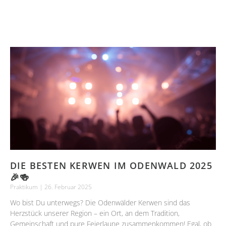
DIE BESTEN KERWEN IM ODENWALD 2025
🎉🍻
Praktikum
26. Februar 2025
Wo bist Du unterwegs? Die Odenwälder Kerwen sind das
Herzstück unserer Region – ein Ort, an dem Tradition,
Gemeinschaft und pure Feierlaune zusammenkommen! Egal, ob