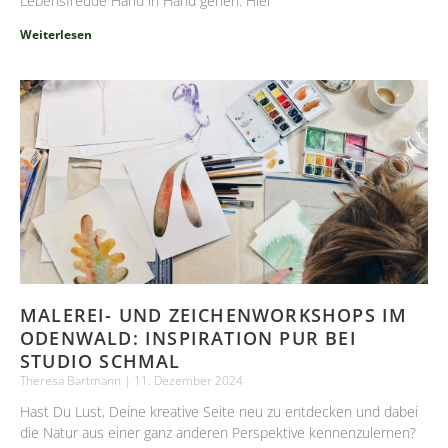
Lebensfreude Hand in Hand gehen. Hier
Weiterlesen
MALEREI- UND ZEICHENWORKSHOPS IM
ODENWALD: INSPIRATION PUR BEI
STUDIO SCHMAL
Theresa Bartmann
11. Dezember 2024
Hast Du Lust, Deine kreative Seite neu zu entdecken und dabei
die Natur aus einer ganz anderen Perspektive kennenzulernen?