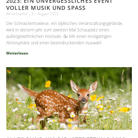
2023: EIN UNVERGESSLICHES EVENT
VOLLER MUSIK UND SPASS
Anna-Sophie
21. August 2023
Die Schnackertswiese, ein idyllisches Veranstaltungsgelände,
wird in diesem Jahr zum zweiten Mal Schauplatz eines
außergewöhnlichen Festivals. 🥳 Mit einer einzigartigen
Atmosphäre und einer beeindruckenden Auswahl
Weiterlesen