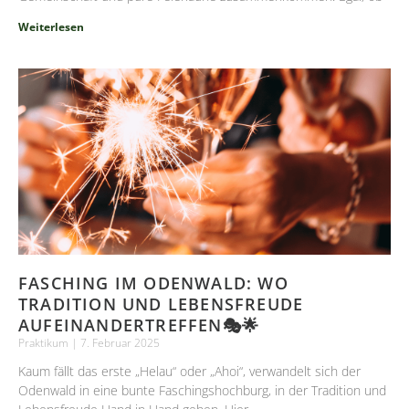
Weiterlesen
FASCHING IM ODENWALD: WO
TRADITION UND LEBENSFREUDE
AUFEINANDERTREFFEN🎭🌟
Praktikum
7. Februar 2025
Kaum fällt das erste „Helau“ oder „Ahoi“, verwandelt sich der
Odenwald in eine bunte Faschingshochburg, in der Tradition und