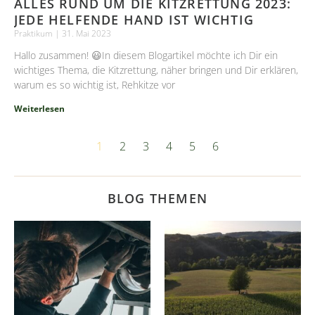
ALLES RUND UM DIE KITZRETTUNG 2023:
JEDE HELFENDE HAND IST WICHTIG
Praktikum
31. Mai 2023
Hallo zusammen! 😃In diesem Blogartikel möchte ich Dir ein
wichtiges Thema, die Kitzrettung, näher bringen und Dir erklären,
warum es so wichtig ist, Rehkitze vor
Weiterlesen
1
2
3
4
5
6
BLOG THEMEN