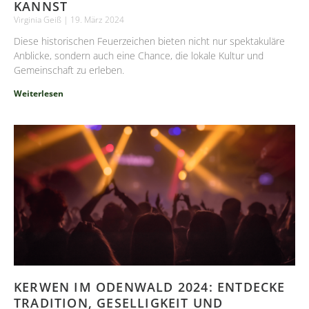
KANNST
Virginia Geiß
19. März 2024
Diese historischen Feuerzeichen bieten nicht nur spektakuläre
Anblicke, sondern auch eine Chance, die lokale Kultur und
Gemeinschaft zu erleben.
Weiterlesen
KERWEN IM ODENWALD 2024: ENTDECKE
TRADITION, GESELLIGKEIT UND