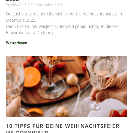
Virginia Geiß
29. November 2023
Du suchst nach einer Übersicht über die Weihnachtsmärkte im
Odenwald 2023?
Dann bist Du bei WasJetzt Odenwald genau richtig. In diesem
Blogartikel wirst Du fündig.
Weiterlesen
10 TIPPS FÜR DEINE WEIHNACHTSFEIER
IM ODENWALD