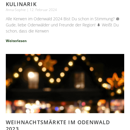
KULINARIK
Anna-Sophie
12. Februar 2024
Alle Kerwen im Odenwald 2024 Bist Du schon in Stimmung? 🪩
Gude, liebe Odenwälder und Freunde der Region! 🌲 Weißt Du
schon, dass die Kerwen
Weiterlesen
WEIHNACHTSMÄRKTE IM ODENWALD
2023