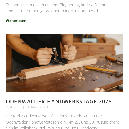
Treiben lassen ein. In diesem Blogbeitrag findest Du eine
Übersicht über einige Wochenmärkte im Odenwald.
Weiterlesen
ODENWÄLDER HANDWERKSTAGE 2025
Praktikum
31. März 2023
Die Kreishandwerkerschaft Odenwaldkreis lädt zu den
Odenwälder Handwerkstagen ein. Am 29. und 30. August dreht
sich im Volksbank Atrium alles rund ums Handwerk.