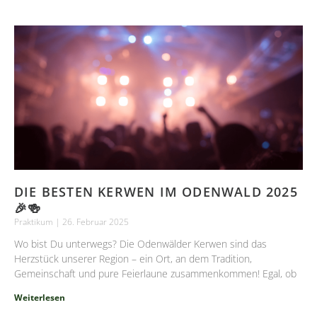
DIE BESTEN KERWEN IM ODENWALD 2025
🎉🍻
Praktikum
26. Februar 2025
Wo bist Du unterwegs? Die Odenwälder Kerwen sind das
Herzstück unserer Region – ein Ort, an dem Tradition,
Gemeinschaft und pure Feierlaune zusammenkommen! Egal, ob
Weiterlesen