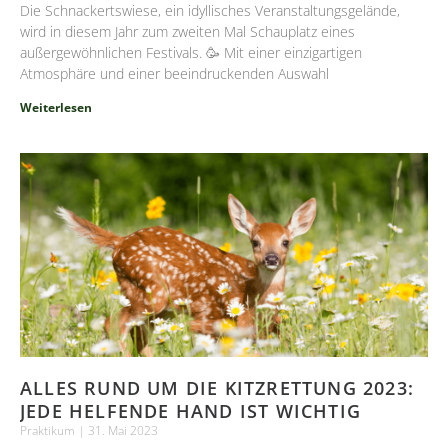
Die Schnackertswiese, ein idyllisches Veranstaltungsgelände,
wird in diesem Jahr zum zweiten Mal Schauplatz eines
außergewöhnlichen Festivals. 🥳 Mit einer einzigartigen
Atmosphäre und einer beeindruckenden Auswahl
Weiterlesen
ALLES RUND UM DIE KITZRETTUNG 2023:
JEDE HELFENDE HAND IST WICHTIG
Praktikum
31. Mai 2023