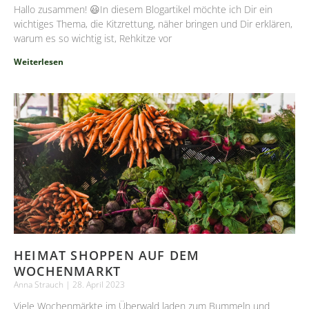
Hallo zusammen! 😃In diesem Blogartikel möchte ich Dir ein
wichtiges Thema, die Kitzrettung, näher bringen und Dir erklären,
warum es so wichtig ist, Rehkitze vor
Weiterlesen
HEIMAT SHOPPEN AUF DEM
WOCHENMARKT
Anna Strauch
28. April 2023
Viele Wochenmärkte im Überwald laden zum Bummeln und