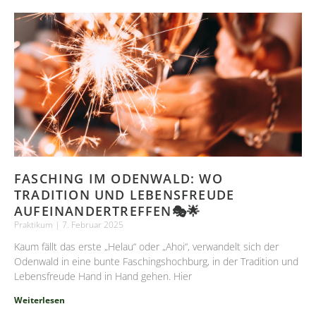
FASCHING IM ODENWALD: WO
TRADITION UND LEBENSFREUDE
AUFEINANDERTREFFEN🎭🌟
Praktikum
7. Februar 2025
Kaum fällt das erste „Helau“ oder „Ahoi“, verwandelt sich der
Odenwald in eine bunte Faschingshochburg, in der Tradition und
Lebensfreude Hand in Hand gehen. Hier
Weiterlesen