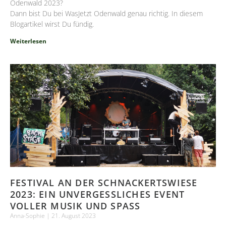
Odenwald 2023?
Dann bist Du bei WasJetzt Odenwald genau richtig. In diesem
Blogartikel wirst Du fündig.
Weiterlesen
FESTIVAL AN DER SCHNACKERTSWIESE
2023: EIN UNVERGESSLICHES EVENT
VOLLER MUSIK UND SPASS
Anna-Sophie
21. August 2023