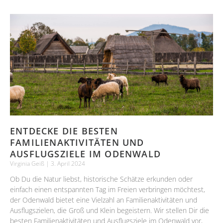
ENTDECKE DIE BESTEN
FAMILIENAKTIVITÄTEN UND
AUSFLUGSZIELE IM ODENWALD
Virginia Geiß
3. April 2024
Ob Du die Natur liebst, historische Schätze erkunden oder
einfach einen entspannten Tag im Freien verbringen möchtest,
der Odenwald bietet eine Vielzahl an Familienaktivitäten und
Ausflugszielen, die Groß und Klein begeistern. Wir stellen Dir die
besten Familienaktivitäten und Ausflugsziele im Odenwald vor,