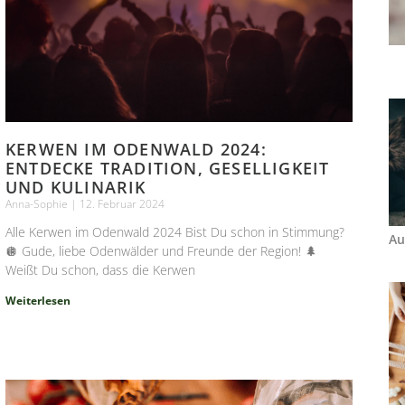
KERWEN IM ODENWALD 2024:
ENTDECKE TRADITION, GESELLIGKEIT
UND KULINARIK
Anna-Sophie
12. Februar 2024
Alle Kerwen im Odenwald 2024 Bist Du schon in Stimmung?
Au
🪩 Gude, liebe Odenwälder und Freunde der Region! 🌲
Weißt Du schon, dass die Kerwen
Weiterlesen