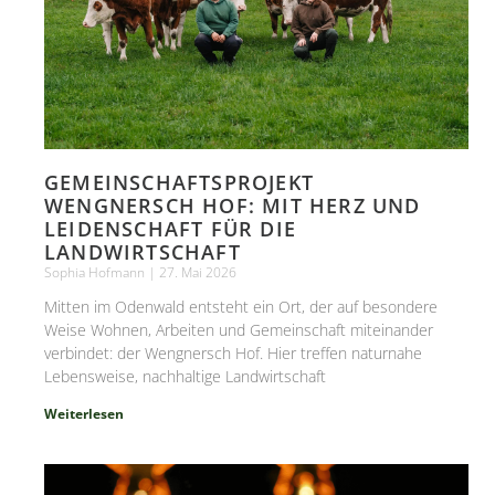
GEMEINSCHAFTSPROJEKT
WENGNERSCH HOF: MIT HERZ UND
LEIDENSCHAFT FÜR DIE
LANDWIRTSCHAFT
Sophia Hofmann
27. Mai 2026
Mitten im Odenwald entsteht ein Ort, der auf besondere
Weise Wohnen, Arbeiten und Gemeinschaft miteinander
verbindet: der Wengnersch Hof. Hier treffen naturnahe
Lebensweise, nachhaltige Landwirtschaft
Weiterlesen