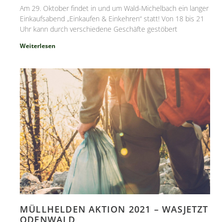
Am 29. Oktober findet in und um Wald-Michelbach ein langer
Einkaufsabend „Einkaufen & Einkehren“ statt! Von 18 bis 21
Uhr kann durch verschiedene Geschäfte gestöbert
Weiterlesen
MÜLLHELDEN AKTION 2021 – WASJETZT
ODENWALD