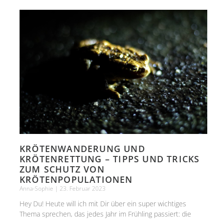
KRÖTENWANDERUNG UND
KRÖTENRETTUNG – TIPPS UND TRICKS
ZUM SCHUTZ VON
KRÖTENPOPULATIONEN
Anna-Sophie
23. Februar 2023
Hey Du! Heute will ich mit Dir über ein super wichtiges
Thema sprechen, das jedes Jahr im Frühling passiert: die