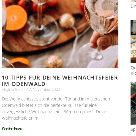
DI
Qu
Ki
10 TIPPS FÜR DEINE WEIHNACHTSFEIER
IM ODENWALD
Virginia Geiß
17. November 2023
Die Weihnachtszeit steht vor der Tür und im malerischen
Odenwald bietet sich die perfekte Kulisse für eine
unvergessliche Weihnachtsfeier. Wenn du planst, Deine
Weihnachtsfeier im
Weiterlesen
Sp