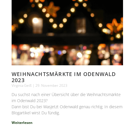
WEIHNACHTSMÄRKTE IM ODENWALD
2023
Virginia Geiß
29. November 2023
Du suchst nach einer Übersicht über die Weihnachtsmärkte
im Odenwald 2023?
Dann bist Du bei WasJetzt Odenwald genau richtig. In diesem
Blogartikel wirst Du fündig.
Weiterlesen