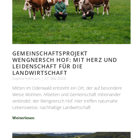
GEMEINSCHAFTSPROJEKT
WENGNERSCH HOF: MIT HERZ UND
LEIDENSCHAFT FÜR DIE
LANDWIRTSCHAFT
Sophia Hofmann
27. Mai 2026
Mitten im Odenwald entsteht ein Ort, der auf besondere
Weise Wohnen, Arbeiten und Gemeinschaft miteinander
verbindet: der Wengnersch Hof. Hier treffen naturnahe
Lebensweise, nachhaltige Landwirtschaft
Weiterlesen