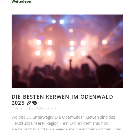
Weiterlesen
DIE BESTEN KERWEN IM ODENWALD
2025 🎉🍻
Praktikum
26. Februar 2025
Wo bist Du unterwegs? Die Odenwälder Kerwen sind das
Herzstück unserer Region – ein Ort, an dem Tradition,
Gemeinschaft und pure Feierlaune zusammenkommen! Egal,