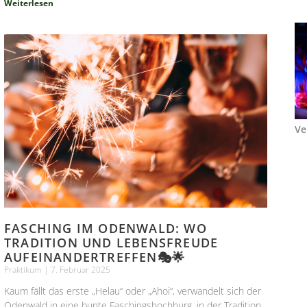
Weiterlesen
Ve
FASCHING IM ODENWALD: WO
TRADITION UND LEBENSFREUDE
AUFEINANDERTREFFEN🎭🌟
Praktikum
7. Februar 2025
Kaum fällt das erste „Helau“ oder „Ahoi“, verwandelt sich der
Odenwald in eine bunte Faschingshochburg, in der Tradition