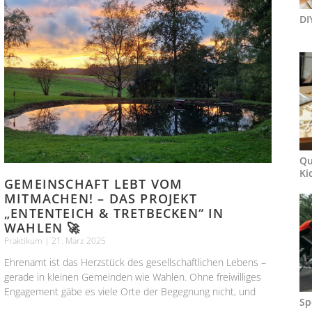
DI
Qu
Ki
GEMEINSCHAFT LEBT VOM
MITMACHEN! – DAS PROJEKT
„ENTENTEICH & TRETBECKEN“ IN
WAHLEN 🚀
Praktikum
21. März 2025
Ehrenamt ist das Herzstück des gesellschaftlichen Lebens –
gerade in kleinen Gemeinden wie Wahlen. Ohne freiwilliges
Engagement gäbe es viele Orte der Begegnung nicht, und
Sp