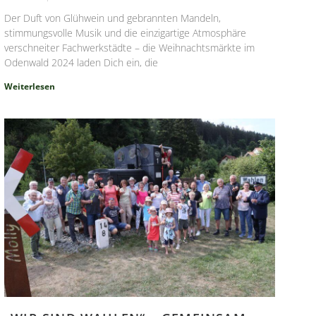
Der Duft von Glühwein und gebrannten Mandeln,
stimmungsvolle Musik und die einzigartige Atmosphäre
verschneiter Fachwerkstädte – die Weihnachtsmärkte im
Odenwald 2024 laden Dich ein, die
Weiterlesen