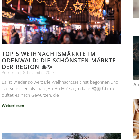
TOP 5 WEIHNACHTSMÄRKTE IM
ODENWALD: DIE SCHÖNSTEN MÄRKTE
DER REGION 🎄✨
Praktikum
8. Dezember 2025
Es ist wieder so weit: Die Weihnachtszeit hat begonnen und
Au
das schneller, als man „Ho Ho Ho“ sagen kann.🎅🏼 Überall
duftet es nach Gewürzen, die
Weiterlesen