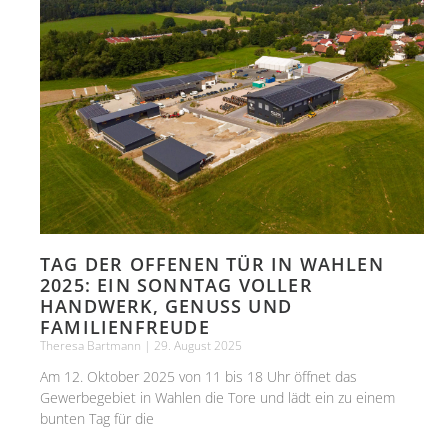
TAG DER OFFENEN TÜR IN WAHLEN
2025: EIN SONNTAG VOLLER
HANDWERK, GENUSS UND
FAMILIENFREUDE
Theresa Bartmann
29. August 2025
Am 12. Oktober 2025 von 11 bis 18 Uhr öffnet das
Gewerbegebiet in Wahlen die Tore und lädt ein zu einem
bunten Tag für die