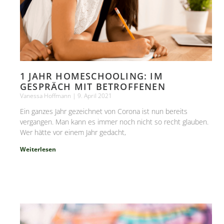
1 JAHR HOMESCHOOLING: IM
GESPRÄCH MIT BETROFFENEN
Vanessa Hoffmann
9. April 2021
Ein ganzes Jahr gezeichnet von Corona ist nun bereits
vergangen. Man kann es immer noch nicht so recht glauben.
Wer hätte vor einem Jahr gedacht,
Weiterlesen