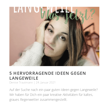
5 HERVORRAGENDE IDEEN GEGEN
LANGEWEILE
Denise Trautmann
24. Januar 2021
Auf der Suche nach ein paar guten Ideen gegen Langeweile?
Wir haben für Dich ein paar kreative Aktivitäten für kaltes,
graues Regenwetter zusammengestellt.