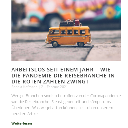
ARBEITSLOS SEIT EINEM JAHR – WIE
DIE PANDEMIE DIE REISEBRANCHE IN
DIE ROTEN ZAHLEN ZWINGT
Sophia Hofmann
21. Februar 2021
Wenige Branchen sind so betroffen von der Coronapandemie
wie die Reisebranche. Sie ist gebeutelt und kämpft ums
Überleben. Was wir jetzt tun können, liest du in unserem
neusten Artikel.
Weiterlesen