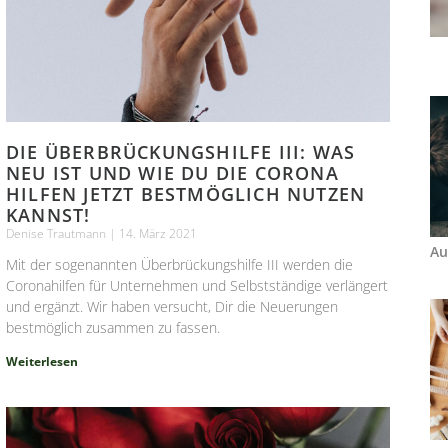
DIE ÜBERBRÜCKUNGSHILFE III: WAS
NEU IST UND WIE DU DIE CORONA
HILFEN JETZT BESTMÖGLICH NUTZEN
KANNST!
Denise Trautmann
14. März 2021
Au
Mit der sogenannten Überbrückungshilfe III werden die
Coronahilfen für Unternehmen und Selbstständige verlängert
und ergänzt. Wir haben versucht, Dir die Neuerungen
bestmöglich zusammen zu fassen.
Weiterlesen