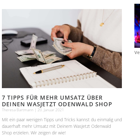
Ve
7 TIPPS FÜR MEHR UMSATZ ÜBER
DEINEN WASJETZT ODENWALD SHOP
Theresa Bartmann
20. Januar 2021
Mit ein paar wenigen Tipps und Tricks kannst du einmalig und
dauerhaft mehr Umsatz mit Deinem WasJetzt Odenwald
Shop erzielen. Wir zeigen dir wie!