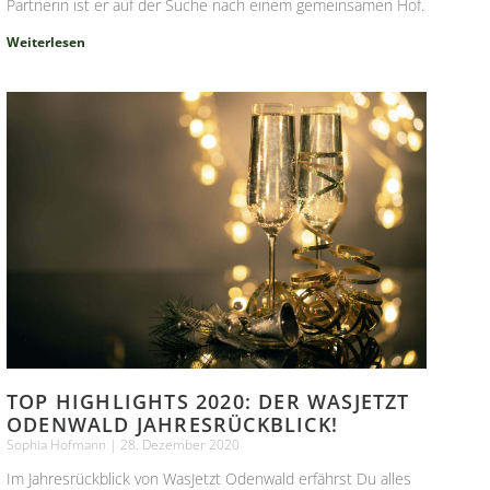
Partnerin ist er auf der Suche nach einem gemeinsamen Hof.
Weiterlesen
TOP HIGHLIGHTS 2020: DER WASJETZT
ODENWALD JAHRESRÜCKBLICK!
Sophia Hofmann
28. Dezember 2020
Im Jahresrückblick von WasJetzt Odenwald erfährst Du alles