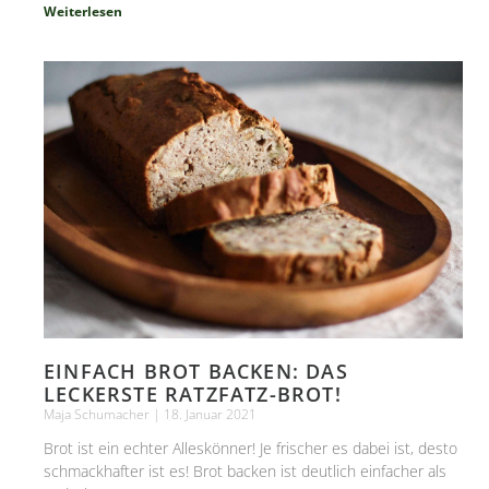
Weiterlesen
EINFACH BROT BACKEN: DAS
LECKERSTE RATZFATZ-BROT!
Maja Schumacher
18. Januar 2021
Brot ist ein echter Alleskönner! Je frischer es dabei ist, desto
schmackhafter ist es! Brot backen ist deutlich einfacher als