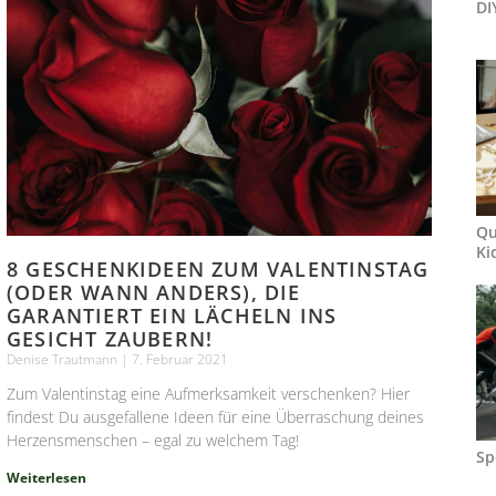
DI
Qu
Ki
8 GESCHENKIDEEN ZUM VALENTINSTAG
(ODER WANN ANDERS), DIE
GARANTIERT EIN LÄCHELN INS
GESICHT ZAUBERN!
Denise Trautmann
7. Februar 2021
Zum Valentinstag eine Aufmerksamkeit verschenken? Hier
findest Du ausgefallene Ideen für eine Überraschung deines
Herzensmenschen – egal zu welchem Tag!
Sp
Weiterlesen