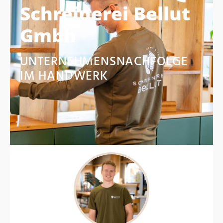
Schreinerei Bellut
Gmbh
UNTERNEHMENSNACHFOLGE
IM HANDWERK