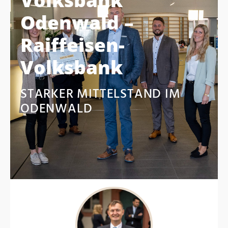
Odenwald –
Raiffeisen-
Volksbank
STARKER MITTELSTAND IM
ODENWALD