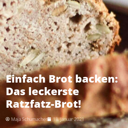
Einfach Brot backen:
Das leckerste
Ratzfatz-Brot!
Maja Schumacher
18. Januar 2021