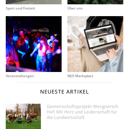
Sport und Freizeit
Über uns
Veranstaltungen
WJO Marktplatz
NEUESTE ARTIKEL
Gemeinschaftsprojekt Wengnersch
Hof: Mit Herz und Leidenschaft für
die Landwirtschaft