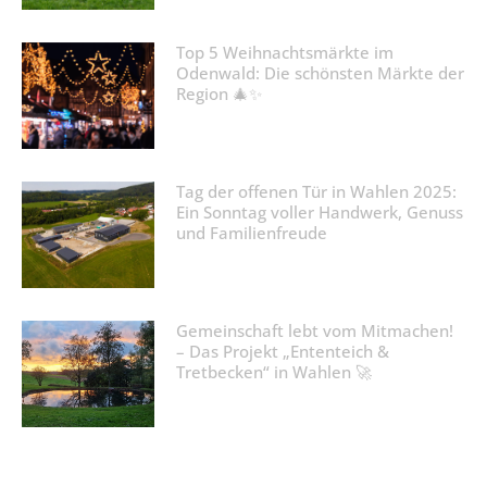
Top 5 Weihnachtsmärkte im
Odenwald: Die schönsten Märkte der
Region 🎄✨
Tag der offenen Tür in Wahlen 2025:
Ein Sonntag voller Handwerk, Genuss
und Familienfreude
Gemeinschaft lebt vom Mitmachen!
– Das Projekt „Ententeich &
Tretbecken“ in Wahlen 🚀