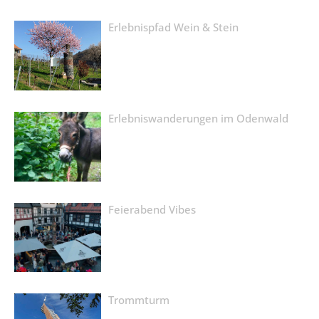
Erlebnispfad Wein & Stein
Erlebniswanderungen im Odenwald
Feierabend Vibes
Trommturm