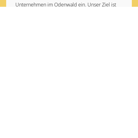
Unternehmen im Odenwald ein. Unser Ziel ist
es, die Vielfalt unserer Region für Odenwälder
und Touristen zugänglich zu machen.
Du findest unsere Arbeit super und möchtest
uns dabei unterstützen?
Dann werde jetzt Fördermitglied unseres
Vereins!
Los geht's
WASJETZT ODENWALD
ODENWALD VOR ORT
Über uns
Entdecken
Blog
Ausflugsziele