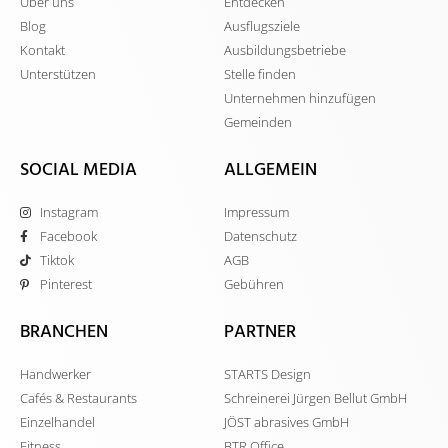
Über uns
Entdecken
Blog
Ausflugsziele
Kontakt
Ausbildungsbetriebe
Unterstützen
Stelle finden
Unternehmen hinzufügen
Gemeinden
SOCIAL MEDIA
ALLGEMEIN
Instagram
Impressum
Facebook
Datenschutz
Tiktok
AGB
Pinterest
Gebühren
BRANCHEN
PARTNER
Handwerker
STARTS Design
Cafés & Restaurants
Schreinerei Jürgen Bellut GmbH
Einzelhandel
JÖST abrasives GmbH
Fitness
BTR Office