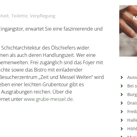
nheit
,
Toilette
,
Verpflegung
N
gangstor, erwartet Sie eine faszinierende und
 Schichtarchitektur des Ölschiefers wider.
en als auch deren Handlungszeit. Wer eine
Themenwelten. Frei zugänglich sind das Foyer mit
hte sowie das Bistro mit einladender
Besucherzentrum „Zeit und Messel Welten“ wird
Auss
en einer leichten Grubentour gibt es
Bei 
 Ausgrabungen reichen. Über die
Burg
ernet unter
www.grube-messel.de
.
Drai
Frei
Hall
Höh