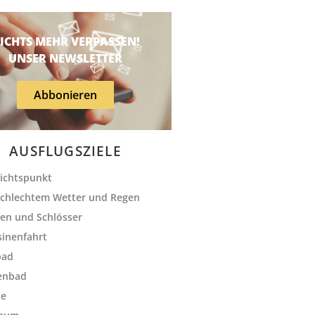
ICHTS MEHR VERPASSEN!
UNSER NEWSLETTER
Abbonieren
AUSFLUGSZIELE
ichtspunkt
schlechtem Wetter und Regen
en und Schlösser
sinenfahrt
bad
enbad
le