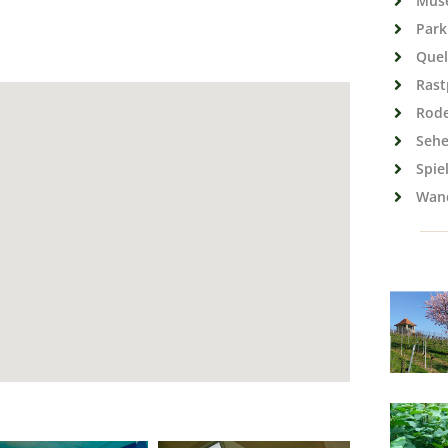
Mus
Park
Quel
Rast
Rod
Sehe
Spie
Wan