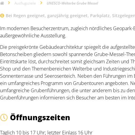
Ausflugsziele
UNESCO-Welterbe Grube Messel
Bei Regen geeignet
,
ganzjährig geeignet
,
Parkplatz
,
Sitzgelege
Im modernen Besucherzentrum, zugleich nördliches Geopark-Ein
außergewöhnliche Ausstellung.
Die preisgekrönte Gebäudearchitektur spiegelt die aufgestellte
Betonscheiben gliedern sowohl spannende Grube-Messel-Them
Eintrittskarte löst, durchschreitet somit gleichsam Zeiten und 
Shop und den Themenbereichen Welterbe und Industriegeschic
Sonnenterrasse und Seerosenteich. Neben den Führungen im 
ein umfangreiches Programm von Grubentouren angeboten. Neb
umfangreiche Grubenführungen, die unter anderem bis zu den
Grubenführungen informieren sich Besucher am besten im Int
Öffnungszeiten
Täglich 10 bis 17 Uhr; letzter Einlass 16 Uhr