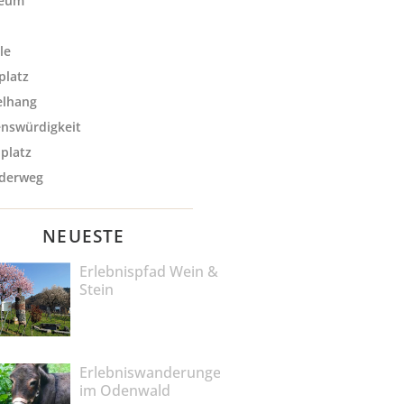
eum
le
platz
elhang
nswürdigkeit
lplatz
derweg
NEUESTE
Erlebnispfad Wein &
Stein
Erlebniswanderungen
im Odenwald