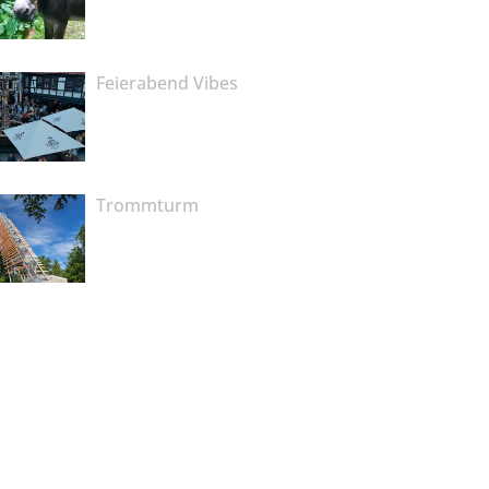
Feierabend Vibes
Trommturm