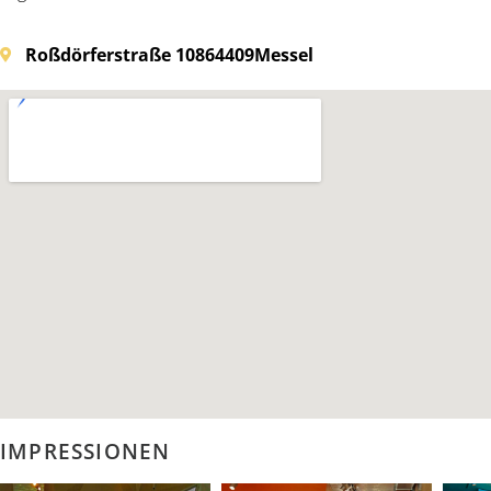
Roßdörferstraße 108
64409
Messel
IMPRESSIONEN