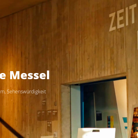
e Messel
um
,
Sehenswürdigkeit