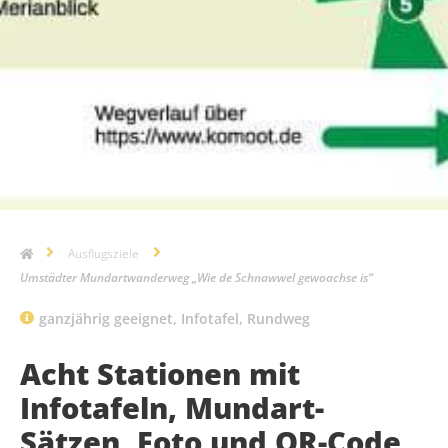
Ausflugsziele
Umstädter Mundartwanderweg „Wie de Schnawwel gewoachse is“
ganzjährig geeignet
,
Infotafel
,
Rundweg
Acht Stationen mit
Infotafeln, Mundart-
Sätzen, Foto und QR-Code