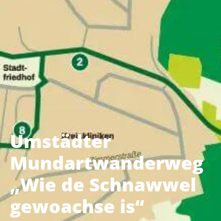
Umstädter
Mundartwanderweg
„Wie de Schnawwel
gewoachse is“