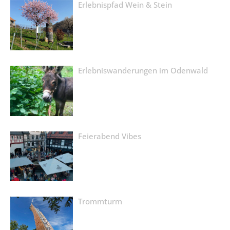
Erlebnispfad Wein & Stein
Erlebniswanderungen im Odenwald
Feierabend Vibes
Trommturm