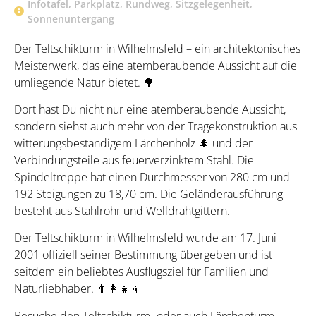
Infotafel
,
Parkplatz
,
Rundweg
,
Sitzgelegenheit
,
Sonnenuntergang
Der Teltschikturm in Wilhelmsfeld – ein architektonisches
Meisterwerk, das eine atemberaubende Aussicht auf die
umliegende Natur bietet. 🌳
Dort hast Du nicht nur eine atemberaubende Aussicht,
sondern siehst auch mehr von der Tragekonstruktion aus
witterungsbeständigem Lärchenholz 🌲 und der
Verbindungsteile aus feuerverzinktem Stahl. Die
Spindeltreppe hat einen Durchmesser von 280 cm und
192 Steigungen zu 18,70 cm. Die Geländerausführung
besteht aus Stahlrohr und Welldrahtgittern.
Der Teltschikturm in Wilhelmsfeld wurde am 17. Juni
2001 offiziell seiner Bestimmung übergeben und ist
seitdem ein beliebtes Ausflugsziel für Familien und
Naturliebhaber. 👨‍👩‍👧‍👦
Besuche den Teltschikturm -oder auch Lärchenturm