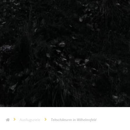
Ausflugsziele
Teltschikturm in Wilhelmsfeld