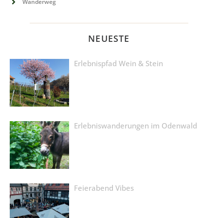
Wanderweg
NEUESTE
Erlebnispfad Wein & Stein
Erlebniswanderungen im Odenwald
Feierabend Vibes