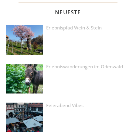
NEUESTE
Erlebnispfad Wein & Stein
Erlebniswanderungen im Odenwald
Feierabend Vibes