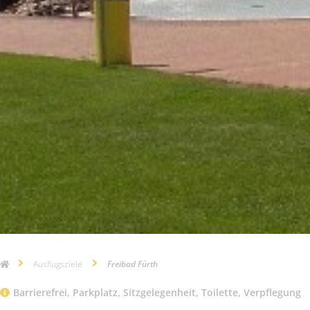
Ausflugsziele
Freibad Fürth
Barrierefrei
,
Parkplatz
,
Sitzgelegenheit
,
Toilette
,
Verpflegung