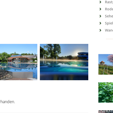
Rast
Rod
Sehe
Spie
Wan
orhanden.