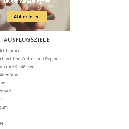
UNSER NEWSLETTER
Abbonieren
AUSFLUGSZIELE
ichtspunkt
schlechtem Wetter und Regen
en und Schlösser
sinenfahrt
bad
enbad
le
eum
le