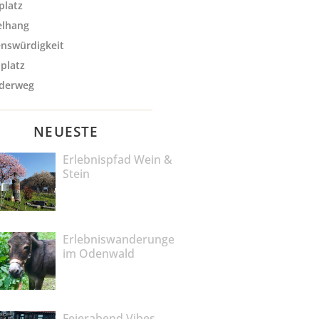
platz
elhang
nswürdigkeit
lplatz
derweg
NEUESTE
Erlebnispfad Wein &
Stein
Erlebniswanderungen
im Odenwald
Feierabend Vibes