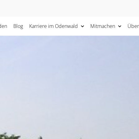
den
Blog
Karriere im Odenwald
Mitmachen
Über