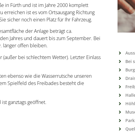
 in Fürth und ist im Jahre 2000 komplett
u erreichen ist es vom Ortsausgang Richtung
e sicher noch einen Platz für Ihr Fahrzeug.
esamtfläche der Anlage beträgt ca.
jeden Jahres und dauert bis zum September. Bei
 länger offen bleiben.
Auss
r (außer bei schlechtem Wetter). Letzter Einlass
Bei 
Burg
en ebenso wie die Wasserrutsche unseren
Drai
em Spielfeld des Freibades besteht die
Frei
Hall
st ganztags geöffnet.
Höh
Mus
Park
Quel