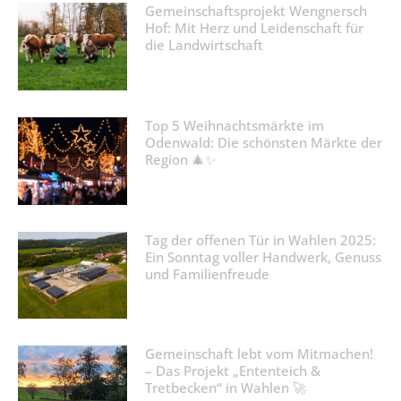
Gemeinschaftsprojekt Wengnersch
Hof: Mit Herz und Leidenschaft für
die Landwirtschaft
Top 5 Weihnachtsmärkte im
Odenwald: Die schönsten Märkte der
Region 🎄✨
Tag der offenen Tür in Wahlen 2025:
Ein Sonntag voller Handwerk, Genuss
und Familienfreude
Gemeinschaft lebt vom Mitmachen!
– Das Projekt „Ententeich &
Tretbecken“ in Wahlen 🚀