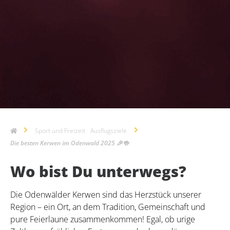
Sport und Freizeit
Ausflugsziele
Die besten Kerwen im Odenwald 2025 🎉🍻
Wo bist Du unterwegs?
Die Odenwälder Kerwen sind das Herzstück unserer
Region – ein Ort, an dem Tradition, Gemeinschaft und
pure Feierlaune zusammenkommen! Egal, ob urige