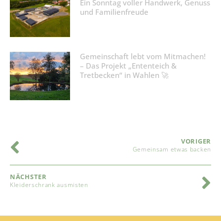
Ein Sonntag voller Handwerk, Genuss
und Familienfreude
Gemeinschaft lebt vom Mitmachen!
– Das Projekt „Ententeich &
Tretbecken“ in Wahlen 🚀
VORIGER
Gemeinsam etwas backen
NÄCHSTER
Kleiderschrank ausmisten