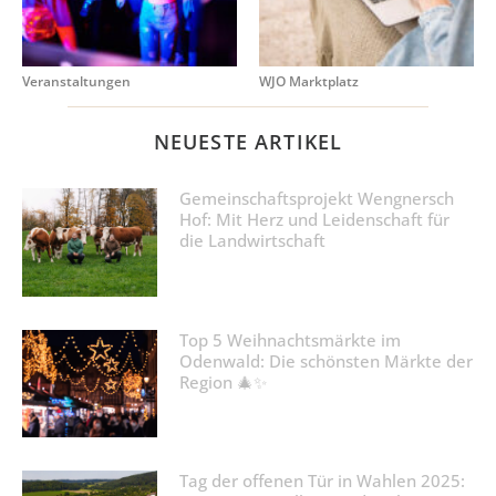
Veranstaltungen
WJO Marktplatz
NEUESTE ARTIKEL
Gemeinschaftsprojekt Wengnersch
Hof: Mit Herz und Leidenschaft für
die Landwirtschaft
Top 5 Weihnachtsmärkte im
Odenwald: Die schönsten Märkte der
Region 🎄✨
Tag der offenen Tür in Wahlen 2025: