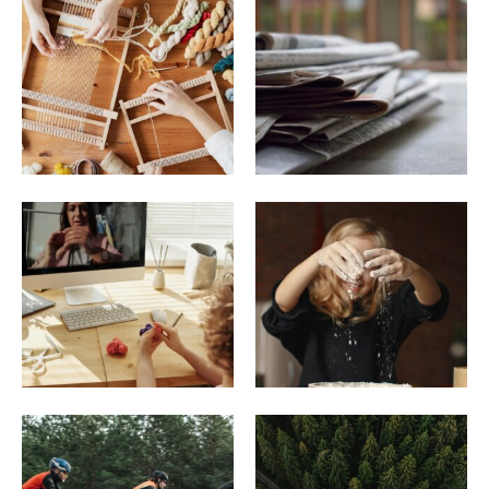
Ausbildung
Ausflugsziele
DIY Projekte
News
Quarantäne mit Kids
Rezepte