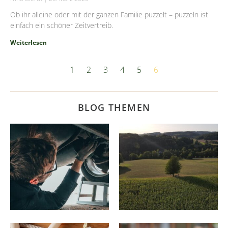
Ob ihr alleine oder mit der ganzen Familie puzzelt – puzzeln ist
einfach ein schöner Zeitvertreib.
Weiterlesen
1
2
3
4
5
6
BLOG THEMEN