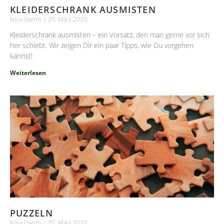
KLEIDERSCHRANK AUSMISTEN
Nina Gierth
20. März 2020
Kleiderschrank ausmisten – ein Vorsatz, den man gerne vor sich
her schiebt. Wir zeigen Dir ein paar Tipps, wie Du vorgehen
kannst!
Weiterlesen
PUZZELN
Nina Gierth
20. März 2020