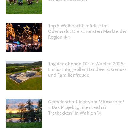
Top 5 Weihnachtsmärkte im
Odenwald: Die schönsten Märkte der
Region 🎄✨
Tag der offenen Tür in Wahlen 2025:
Ein Sonntag voller Handwerk, Genuss
und Familienfreude
Gemeinschaft lebt vom Mitmachen!
– Das Projekt „Ententeich &
Tretbecken“ in Wahlen 🚀