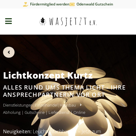
Fördermitglied werden
Odenwald Gutschein
Lichtkonzept Kurtz
ALLES RUND UMS THEMA LICHT - IHRE
ANSPRECHPARTNERIN VOR ORT
Dienstleistungen
|
Einzelhandel
|
Hausbau
Abholung
|
Gutscheine
|
Lieferdienst
|
Online
Neuigkeiten:
Leuchtenfachhandel – Jetzt zum