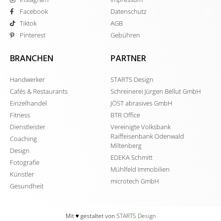
Facebook
Datenschutz
Tiktok
AGB
Pinterest
Gebühren
BRANCHEN
PARTNER
Handwerker
STARTS Design
Cafés & Restaurants
Schreinerei Jürgen Bellut GmbH
Einzelhandel
JÖST abrasives GmbH
Fitness
BTR Office
Dienstleister
Vereinigte Volksbank
Raiffeisenbank Odenwald
Coaching
Miltenberg
Design
EDEKA Schmitt
Fotografie
Mühlfeld Immobilien
Künstler
microtech GmbH
Gesundheit
Mit ♥️ gestaltet von
STARTS Design