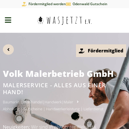
Fördermitglied werden
Odenwald Gutschein
Fördermitglied
Volk Malerbetrieb GmbH
MALERSERVICE - ALLES AUS EINER
HAND!
Baumarkt
|
Einzelhandel
|
Handwerk
|
Maler
Abholung
|
Gutscheine
|
Handwerkerleistung
|
Lieferdienst
Neuigkeiten:
Wir sind in gewohnter Weise da,