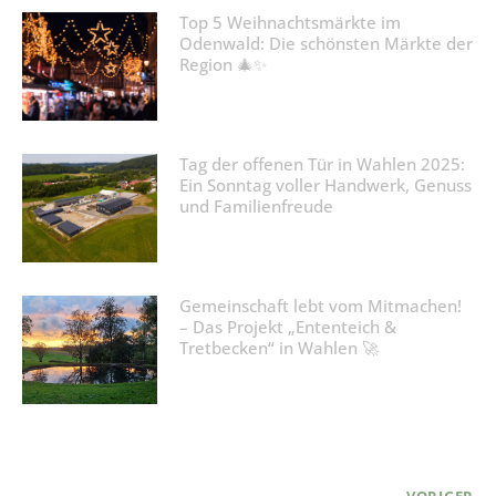
Top 5 Weihnachtsmärkte im
Odenwald: Die schönsten Märkte der
Region 🎄✨
Tag der offenen Tür in Wahlen 2025:
Ein Sonntag voller Handwerk, Genuss
und Familienfreude
Gemeinschaft lebt vom Mitmachen!
– Das Projekt „Ententeich &
Tretbecken“ in Wahlen 🚀