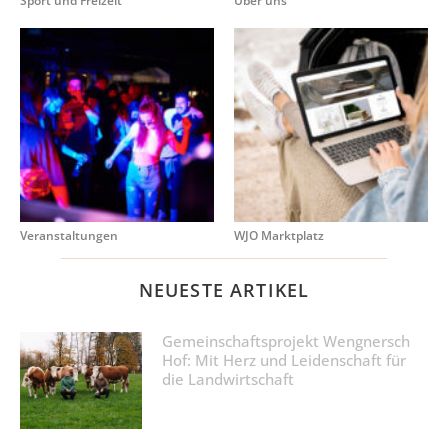
Sport und Freizeit
Über uns
Veranstaltungen
WJO Marktplatz
NEUESTE ARTIKEL
Gemeinschaftsprojekt Wengnersch
Hof: Mit Herz und Leidenschaft für
die Landwirtschaft