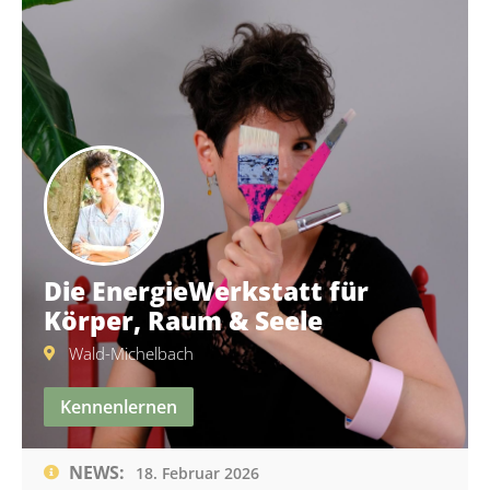
Die EnergieWerkstatt für
Körper, Raum & Seele
Wald-Michelbach
Kennenlernen
NEWS:
18. Februar 2026