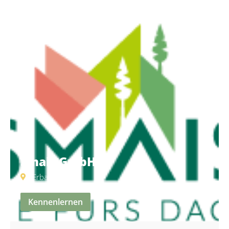
Smais GmbH
Erbach
Kennenlernen