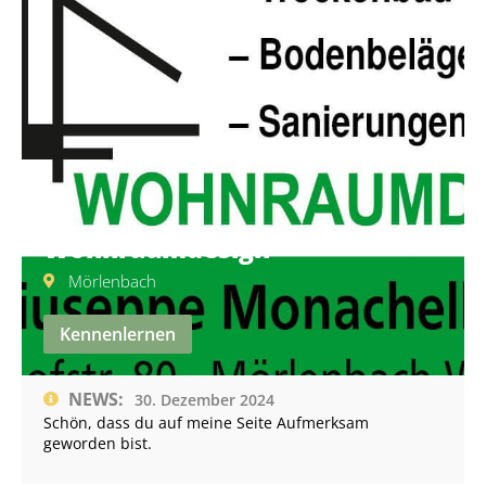
Wohnraumdesign
Mörlenbach
Kennenlernen
NEWS:
30. Dezember 2024
Schön, dass du auf meine Seite Aufmerksam
geworden bist.