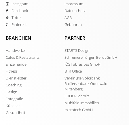
Instagram
Impressum
Facebook
Datenschutz
Tiktok
AGB
Pinterest
Gebühren
BRANCHEN
PARTNER
Handwerker
STARTS Design
Cafés & Restaurants
Schreinerei Jürgen Bellut GmbH
Einzelhandel
JÖST abrasives GmbH
Fitness
BTR Office
Dienstleister
Vereinigte Volksbank
Raiffeisenbank Odenwald
Coaching
Miltenberg
Design
EDEKA Schmitt
Fotografie
Mühlfeld Immobilien
Künstler
microtech GmbH
Gesundheit