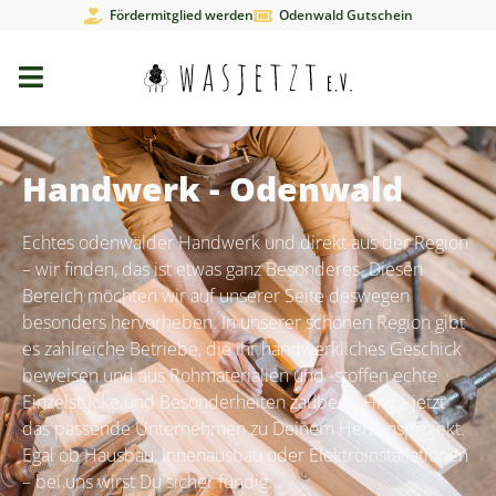
Fördermitglied werden
Odenwald Gutschein
Handwerk - Odenwald
Echtes odenwälder Handwerk und direkt aus der Region
– wir finden, das ist etwas ganz Besonderes. Diesen
Bereich möchten wir auf unserer Seite deswegen
besonders hervorheben. In unserer schönen Region gibt
es zahlreiche Betriebe, die ihr handwerkliches Geschick
beweisen und aus Rohmaterialien und -stoffen echte
Einzelstücke und Besonderheiten zaubern. Finde jetzt
das passende Unternehmen zu Deinem Herzensprojekt.
Egal ob Hausbau, Innenausbau oder Elektroinstallationen
– bei uns wirst Du sicher fündig.