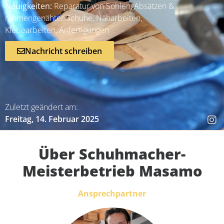
Neuigkeiten:
Reparatur von Sohlen, Absätzen &
rahmengenähter Schuhe, Näharbeiten,
Klebearbeiten, Anfertigungen
Nachricht schreiben
Zuletzt geändert am:
Freitag, 14. Februar 2025
Über Schuhmacher-
Meisterbetrieb Masamo
Ansprechpartner