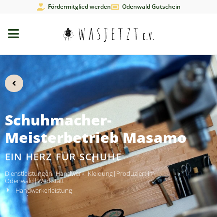
Fördermitglied werden
Odenwald Gutschein
Schuhmacher-
Meisterbetrieb Masamo
EIN HERZ FÜR SCHUHE
Dienstleistungen
|
Handwerk
|
Kleidung
|
Produziert im
Odenwald
|
Werkstatt
Handwerkerleistung