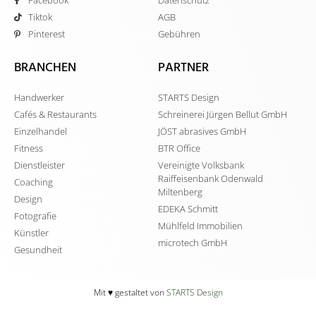
Facebook
Datenschutz
Tiktok
AGB
Pinterest
Gebühren
BRANCHEN
PARTNER
Handwerker
STARTS Design
Cafés & Restaurants
Schreinerei Jürgen Bellut GmbH
Einzelhandel
JÖST abrasives GmbH
Fitness
BTR Office
Dienstleister
Vereinigte Volksbank
Raiffeisenbank Odenwald
Coaching
Miltenberg
Design
EDEKA Schmitt
Fotografie
Mühlfeld Immobilien
Künstler
microtech GmbH
Gesundheit
Mit ♥️ gestaltet von
STARTS Design