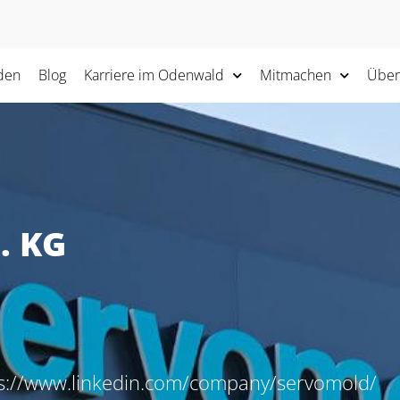
den
Blog
Karriere im Odenwald
Mitmachen
Über
. KG
ttps://www.linkedin.com/company/servomold/