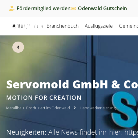
Fördermitglied werden
Odenwald Gutschein
Branchenbuch
Ausflugsziele
Gemein
Servomold GmbH & Co
MOTION FOR CREATION
Metallbau
|
Produziert im Odenwald
Handwerkerleistung
Neuigkeiten:
Alle News findet ihr hier: h