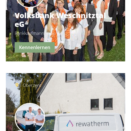
Volksbank Weschnitztal
eG
Bankkaufmann/-frau
Kennenlernen
Oberzent