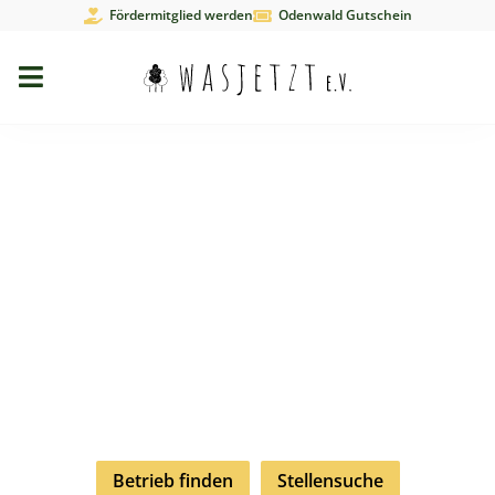
Fördermitglied werden
Odenwald Gutschein
Ausbildung im
Odenwald
Du bist fertig mit der Schule, weißt aber noch nicht, was
Du jetzt machen sollst? Kein Problem, hier wollen wir Dir
helfen, einen Überblick über regionale
Ausbildungsmöglichkeiten im Odenwald zu bekommen
und die passende Stelle zu finden.
Betrieb finden
Stellensuche