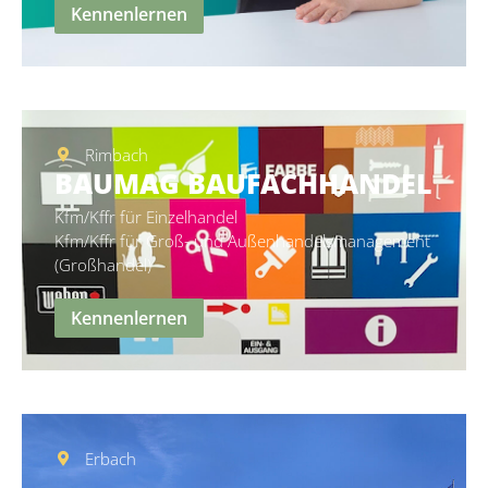
Kennenlernen
Rimbach
BAUMAG BAUFACHHANDEL
Kfm/Kffr für Einzelhandel
Kfm/Kffr für Groß- und Außenhandelsmanagement
(Großhandel)
Kennenlernen
Erbach