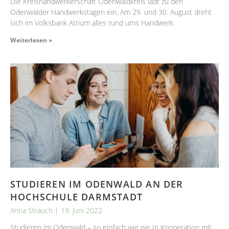
Die Kreishandwerkerschaft Odenwaldkreis lädt zu den
Odenwälder Handwerkstagen ein. Am 29. und 30. August dreht
sich im Volksbank Atrium alles rund ums Handwerk.
Weiterlesen »
STUDIEREN IM ODENWALD AN DER
HOCHSCHULE DARMSTADT
Anna Strauch
19. Juni 2022
Studieren im Odenwald – so einfach wie nie In Kooperation mit