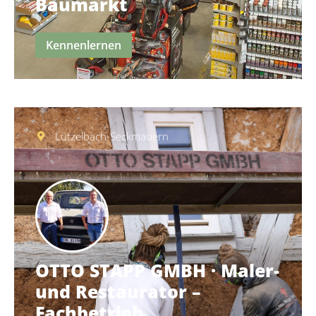
Baumarkt
Kennenlernen
Lützelbach-Seckmauern
OTTO STAPP GMBH · Maler-
und Restaurator –
Fachbetrieb