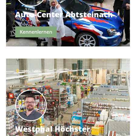
Auto-Center Abtsteinach
Kennenlernen
Höchst
Westphal Höchster