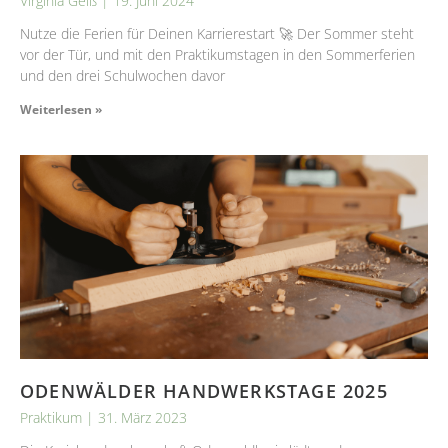
Virginia Geiß
19. Juni 2024
Nutze die Ferien für Deinen Karrierestart 🚀 Der Sommer steht
vor der Tür, und mit den Praktikumstagen in den Sommerferien
und den drei Schulwochen davor
Weiterlesen »
ODENWÄLDER HANDWERKSTAGE 2025
Praktikum
31. März 2023