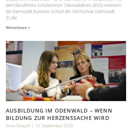
dem Beruflichen Schulzentrum Odenwaldkreis (BSO) erweitert
die Darmstadt Business School der Hochschule Darmstadt
(h_da)
Weiterlesen »
AUSBILDUNG IM ODENWALD – WENN
BILDUNG ZUR HERZENSSACHE WIRD
Anna Strauch
15. September 2020