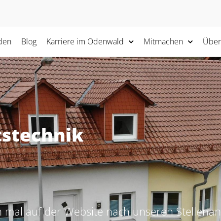
den
Blog
Karriere im Odenwald
Mitmachen
Über
tstechnik
 mal auf der Website nach unseren Stellenan