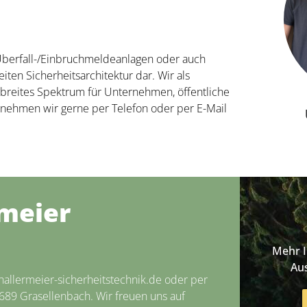
Überfall-/Einbruchmeldeanlagen oder auch
ten Sicherheitsarchitektur dar. Wir als
n breites Spektrum für Unternehmen, öffentliche
 nehmen wir gerne per Telefon oder per E-Mail
rmeier
Mehr 
Au
allermeier-sicherheitstechnik.de oder per
4689 Grasellenbach. Wir freuen uns auf