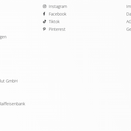
Instagram
Im
Facebook
Da
Tiktok
A
Pinterest
Ge
ügen
ellut GmbH
Raiffeisenbank