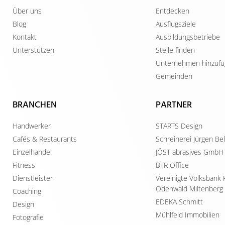
Über uns
Entdecken
Blog
Ausflugsziele
Kontakt
Ausbildungsbetriebe
Unterstützen
Stelle finden
Unternehmen hinzuf
Gemeinden
BRANCHEN
PARTNER
Handwerker
STARTS Design
Cafés & Restaurants
Schreinerei Jürgen B
Einzelhandel
JÖST abrasives GmbH
Fitness
BTR Office
Dienstleister
Vereinigte Volksbank 
Odenwald Miltenberg
Coaching
EDEKA Schmitt
Design
Mühlfeld Immobilien
Fotografie