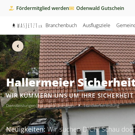
Fördermitglied werden
Odenwald Gutschein
Branchenbuch
Ausflugsziele
Gemein
Hallermeier Sicherhei
WIR KÜMMERN UNS UM IHRE SICHERHEIT
Dienstleistungen
|
Handwerk
|
Sonstiges
Handwerkerleistung
Neuigkeiten:
Wir suchen DICH! Schau doch