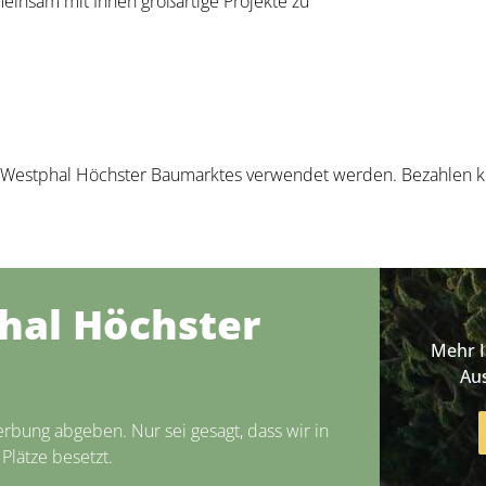
einsam mit Ihnen großartige Projekte zu
 Westphal Höchster Baumarktes verwendet werden. Bezahlen kön
hal Höchster
Mehr 
Au
ung abgeben. Nur sei gesagt, dass wir in
Plätze besetzt.