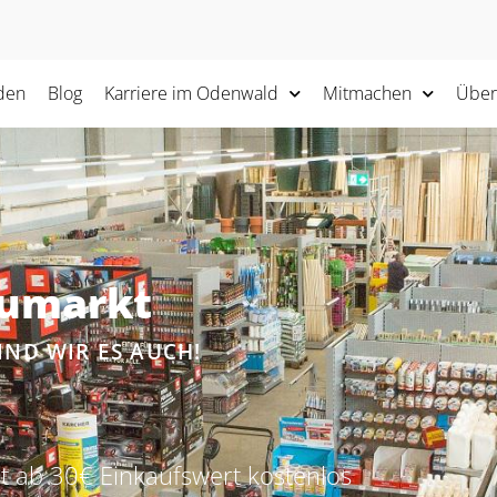
den
Blog
Karriere im Odenwald
Mitmachen
Über
aumarkt
IND WIR ES AUCH!
t ab 30€ Einkaufswert kostenlos