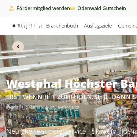
Fördermitglied werden
Odenwald Gutschein
Branchenbuch
Ausflugsziele
Gemein
Westphal Höchster B
ERST WENN IHR ZUFREIDEN SEID, DANN S
Baumarkt
|
Einzelhandel
Lieferdienst
Neuigkeiten:
Lieferservice 15km um Höchs