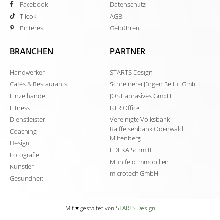
Facebook
Datenschutz
Tiktok
AGB
Pinterest
Gebühren
BRANCHEN
PARTNER
Handwerker
STARTS Design
Cafés & Restaurants
Schreinerei Jürgen Bellut GmbH
Einzelhandel
JÖST abrasives GmbH
Fitness
BTR Office
Dienstleister
Vereinigte Volksbank
Raiffeisenbank Odenwald
Coaching
Miltenberg
Design
EDEKA Schmitt
Fotografie
Mühlfeld Immobilien
Künstler
microtech GmbH
Gesundheit
Mit ♥️ gestaltet von
STARTS Design