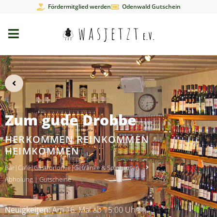
Fördermitglied werden
Odenwald Gutschein
Zum gude Drobbe
HERKOMMEN REINKOMMEN
HEIMKOMMEN
Bar
|
Café
|
Gastronomie
|
Getränke & Spirituosen
Abholung
|
Gutscheine
Neuigkeiten:
Am 16. Mai ab 15:00 Uhr