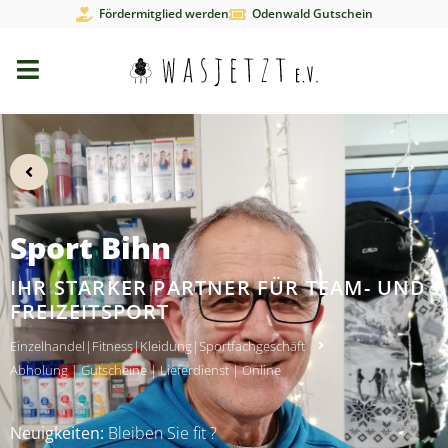
Fördermitglied werden
Odenwald Gutschein
Sport Bihn
IHR STARKER PARTNER FÜR TEAM- UND
FREIZEITSPORT
Einzelhandel
|
Fitness
|
Kleidung
|
Sportfachgeschäft
Abholung
|
Gutscheine
|
Lieferdienst
|
Online
Neuigkeiten:
Bleiben Sie fit ?