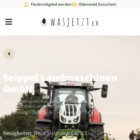
Fördermitglied werden
Odenwald Gutschein
Seippel Landmaschinen
GmbH
Agrar
|
Einzelhandel
|
Forstwirtschaft
|
Garten- &
Landschaftsbau
|
Landwirtschaft
Abholung
|
Gutscheine
|
Handwerkerleistung
|
Lieferdienst
|
Online
Neuigkeiten:
Neue Motorsäge MS 300