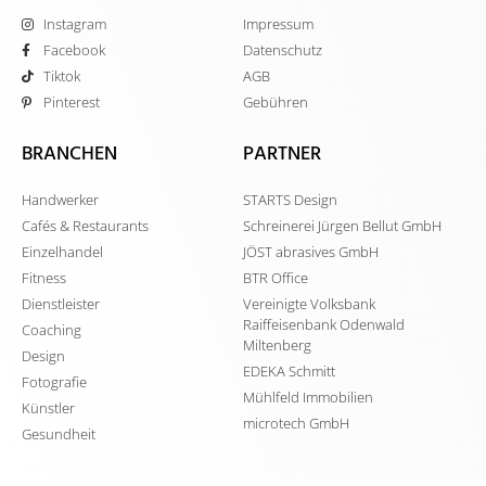
Instagram
Impressum
Facebook
Datenschutz
Tiktok
AGB
Pinterest
Gebühren
BRANCHEN
PARTNER
Handwerker
STARTS Design
Cafés & Restaurants
Schreinerei Jürgen Bellut GmbH
Einzelhandel
JÖST abrasives GmbH
Fitness
BTR Office
Dienstleister
Vereinigte Volksbank
Raiffeisenbank Odenwald
Coaching
Miltenberg
Design
EDEKA Schmitt
Fotografie
Mühlfeld Immobilien
Künstler
microtech GmbH
Gesundheit