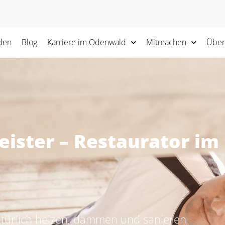
den
Blog
Karriere im Odenwald
Mitmachen
Über
eister – Restaurator i
rlich heizen, dämmen und sanieren