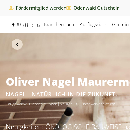
Fördermitglied werden
Odenwald Gutschein
Branchenbuch
Ausflugsziele
Gemein
Oliver Nagel Maurerm
NAGEL - NATÜRLICH IN DIE ZUKUNFT.
Baugewerbe
|
Dienstleistungen
|
Maurer
Handwerkerleistung
Neuigkeiten:
ÖKOLOGISCHE BAUWEISE natü