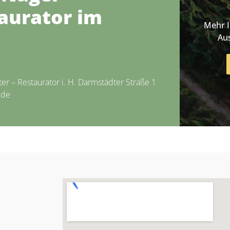
aurator im
Mehr 
Au
er – Restaurator i. H. Darmstädter Straße 1
.de