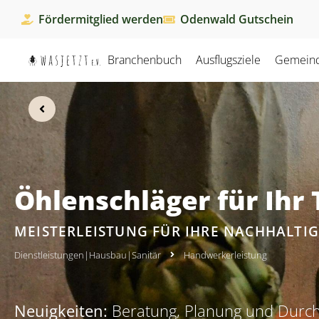
Fördermitglied werden
Odenwald Gutschein
Branchenbuch
Ausflugsziele
Gemein
Öhlenschläger für Ih
MEISTERLEISTUNG FÜR IHRE NACHHALTIG
Dienstleistungen
|
Hausbau
|
Sanitär
Handwerkerleistung
Neuigkeiten:
Beratung, Planung und Durc