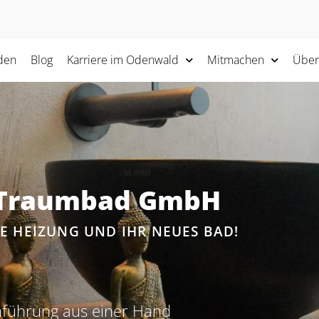
den
Blog
Karriere im Odenwald
Mitmachen
Über
r Traumbad GmbH
E HEIZUNG UND IHR NEUES BAD!
hführung aus einer Hand