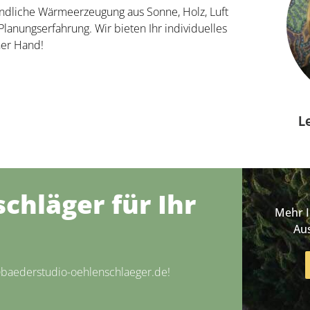
undliche Wärmeerzeugung aus Sonne, Holz, Luft
Planungserfahrung. Wir bieten Ihr individuelles
ner Hand!
L
chläger für Ihr
Mehr 
Au
@baederstudio-oehlenschlaeger.de!