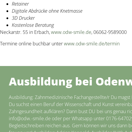
Retainer
Digitale Abdrücke ohne Knetmasse
3D Drucker
Kostenlose Beratung
Neckarstr. 55 in Erbach,
www.odw-smile.de
, 06062-9589000
Termine online buchbar unter
www.odw-smile.de/termin
Ausbildung bei Odenw
Ausbildung: Zahnmedizinische Fachangestellte/r Du magst
Du suchst einen Beruf der Wissenschaft und Kunst vereinbar
Zahngesundheit aufklären? Dann bust DU bei uns genau rich
info@odw.-smile.de oder per Whatsapp unter 0176-647029
Begleitschreiben reichen aus. Gern können wir uns dann b