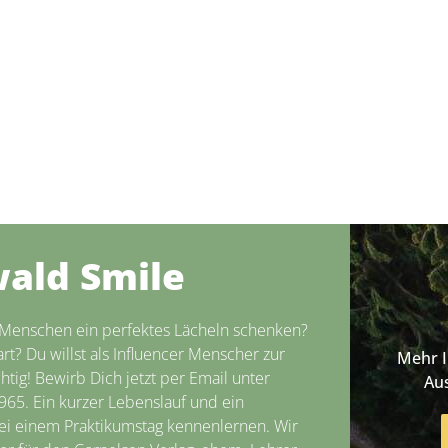
ald Smile
 Menschen ein perfektes Lächeln schenken?
t? Du willst als Influencer Menscher zur
Mehr 
tig! Bewirb Dich jetzt per Email unter
Au
65. Ein kurzer Lebenslauf und ein
ei einem Praktikumstag kennenlernen. Wir