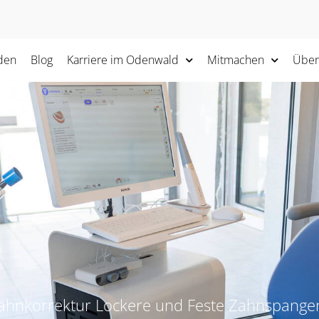
den
Blog
Karriere im Odenwald
Mitmachen
Über
Zahnkorrektur Lockere und Feste Zahnspang