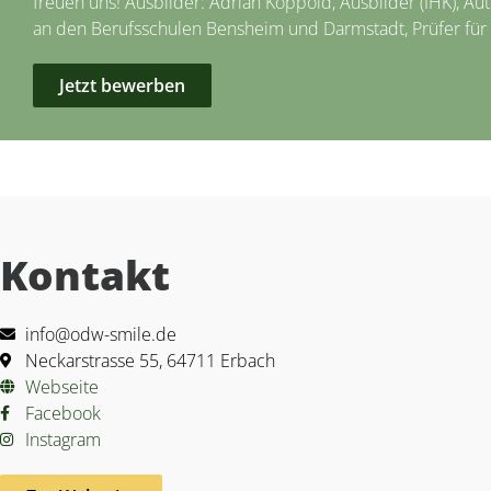
freuen uns! Ausbilder: Adrian Koppold, Ausbilder (IHK), Au
an den Berufsschulen Bensheim und Darmstadt, Prüfer fü
Jetzt bewerben
Kontakt
info@odw-smile.de
Neckarstrasse 55, 64711 Erbach
Webseite
Facebook
Instagram