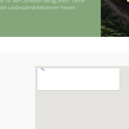
tor für den Cornelsen Verlag, ehem. Lehrer
r die Landeszahnärztekammer Hessen