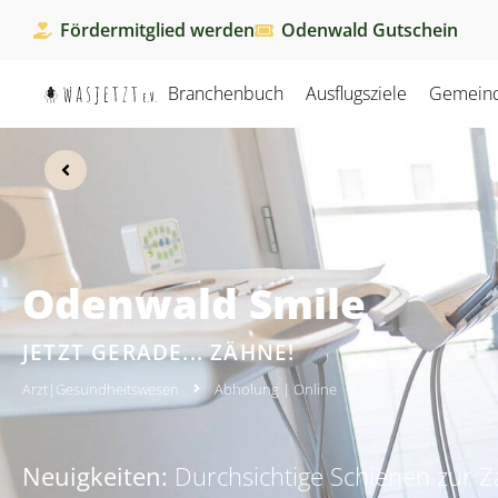
Fördermitglied werden
Odenwald Gutschein
Branchenbuch
Ausflugsziele
Gemein
Odenwald Smile
JETZT GERADE... ZÄHNE!
Arzt
|
Gesundheitswesen
Abholung
|
Online
Neuigkeiten:
Durchsichtige Schienen zur 