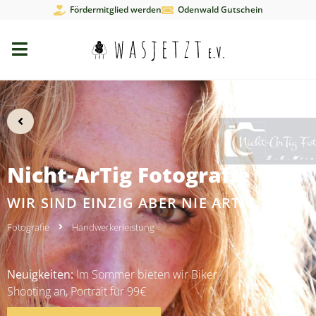
Fördermitglied werden
Odenwald Gutschein
Nicht-ArTig Fotografie
WIR SIND EINZIG ABER NIE ARTIG
Fotografie
Handwerkerleistung
Neuigkeiten:
Im Sommer bieten wir Biker
Shooting an, Portrait für 99€