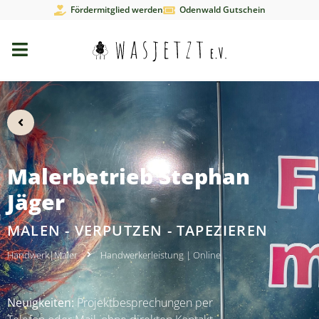
Fördermitglied werden
Odenwald Gutschein
Malerbetrieb Stephan
Jäger
MALEN - VERPUTZEN - TAPEZIEREN
Handwerk
|
Maler
Handwerkerleistung
|
Online
Neuigkeiten:
Projektbesprechungen per