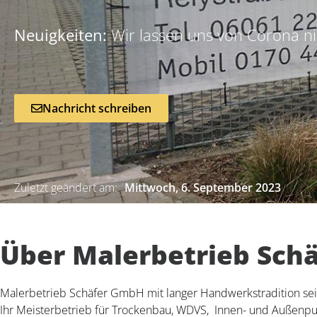
Neuigkeiten:
Wir lassen uns von Corona ni
Nachricht schreiben
Zuletzt geändert am:
Mittwoch, 6. September 2023
Über Malerbetrieb Sch
Malerbetrieb Schäfer GmbH mit langer Handwerkstradition seit
Ihr Meisterbetrieb für Trockenbau, WDVS, Innen- und Außenputz