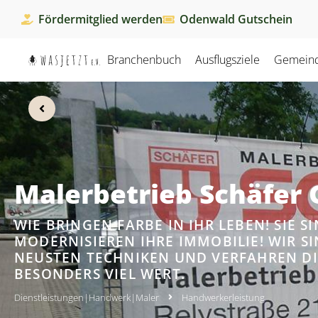
Fördermitglied werden
Odenwald Gutschein
Branchenbuch
Ausflugsziele
Gemein
Malerbetrieb Schäfer
WIE BRINGEN FARBE IN IHR LEBEN! SIE 
MODERNISIEREN IHRE IMMOBILIE! WIR S
NEUSTEN TECHNIKEN UND VERFAHREN DI
BESONDERS VIEL WERT.
Dienstleistungen
|
Handwerk
|
Maler
Handwerkerleistung