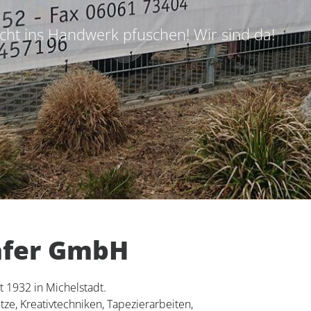
cht ins Handwerk pfuschen! Wir sind da!
äfer GmbH
 1932 in Michelstadt.
e, Kreativtechniken, Tapezierarbeiten,