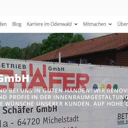
den
Blog
Karriere im Odenwald
Mitmachen
Über
 GmbH
SIND BEI UNS IN GUTEN HÄNDEN! WIR RENO
IND PROFIS IN DER INNENRAUMGESTALTUN
E WÜNSCHE UNSERER KUNDEN. AUF HOHE Q