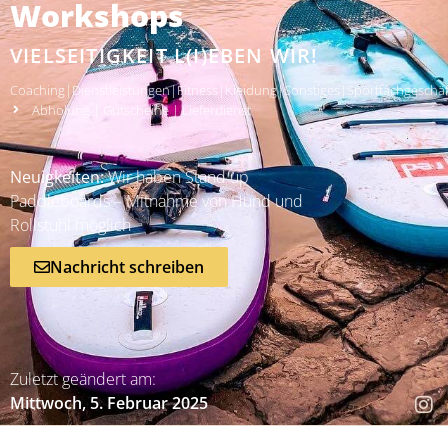
Workshops
VIELSEITIGKEIT L(I)EBEN WIR!
Coaching
|
Dienstleistungen
|
Fitness
|
Kleidung
|
Sonstiges
|
Sportfachgeschäf
Abholung
|
Gutscheine
|
Lieferdienst
Neuigkeiten:
Wir haben Stand up
Paddleboards – Mitnahme von Hund und
Rollstuhl möglich
Nachricht schreiben
Zuletzt geändert am:
Mittwoch, 5. Februar 2025