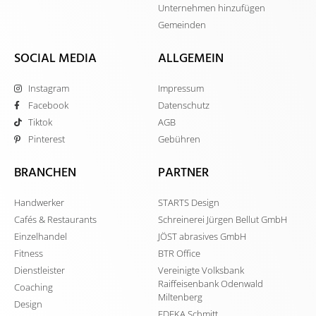
Unternehmen hinzufügen
Gemeinden
SOCIAL MEDIA
ALLGEMEIN
Instagram
Impressum
Facebook
Datenschutz
Tiktok
AGB
Pinterest
Gebühren
BRANCHEN
PARTNER
Handwerker
STARTS Design
Cafés & Restaurants
Schreinerei Jürgen Bellut GmbH
Einzelhandel
JÖST abrasives GmbH
Fitness
BTR Office
Dienstleister
Vereinigte Volksbank
Raiffeisenbank Odenwald
Coaching
Miltenberg
Design
EDEKA Schmitt