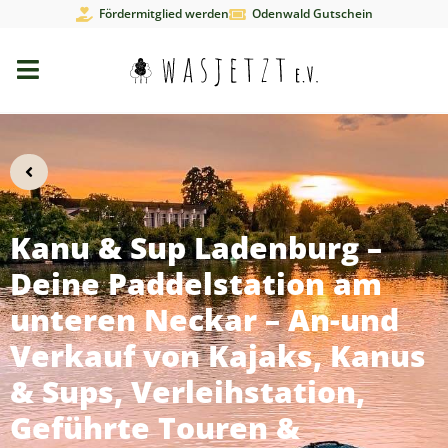
Fördermitglied werden
Odenwald Gutschein
Kanu & Sup Ladenburg –
Deine Paddelstation am
unteren Neckar – An-und
Verkauf von Kajaks, Kanus
& Sups, Verleihstation,
Geführte Touren &