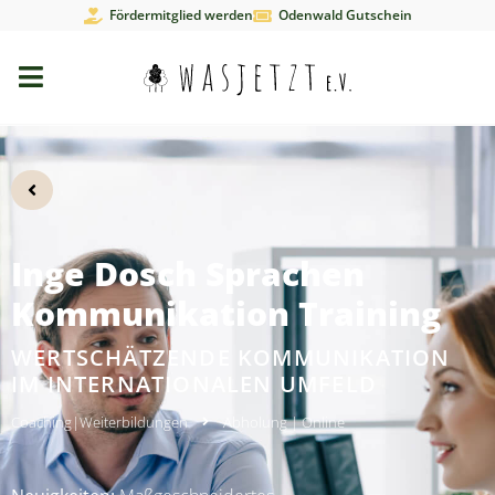
Fördermitglied werden
Odenwald Gutschein
Inge Dosch Sprachen
Kommunikation Training
WERTSCHÄTZENDE KOMMUNIKATION
IM INTERNATIONALEN UMFELD
Coaching
|
Weiterbildungen
Abholung
|
Online