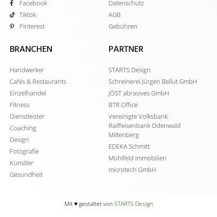
Facebook
Datenschutz
Tiktok
AGB
Pinterest
Gebühren
BRANCHEN
PARTNER
Handwerker
STARTS Design
Cafés & Restaurants
Schreinerei Jürgen Bellut GmbH
Einzelhandel
JÖST abrasives GmbH
Fitness
BTR Office
Dienstleister
Vereinigte Volksbank
Raiffeisenbank Odenwald
Coaching
Miltenberg
Design
EDEKA Schmitt
Fotografie
Mühlfeld Immobilien
Künstler
microtech GmbH
Gesundheit
Mit ♥️ gestaltet von
STARTS Design