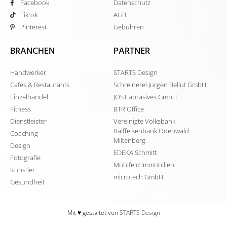
Facebook
Datenschutz
Tiktok
AGB
Pinterest
Gebühren
BRANCHEN
PARTNER
Handwerker
STARTS Design
Cafés & Restaurants
Schreinerei Jürgen Bellut GmbH
Einzelhandel
JÖST abrasives GmbH
Fitness
BTR Office
Dienstleister
Vereinigte Volksbank
Raiffeisenbank Odenwald
Coaching
Miltenberg
Design
EDEKA Schmitt
Fotografie
Mühlfeld Immobilien
Künstler
microtech GmbH
Gesundheit
Mit ♥️ gestaltet von
STARTS Design