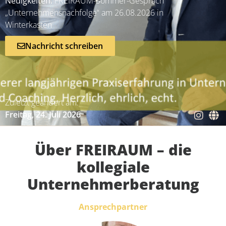
Neuigkeiten:
FREIRAUM-Sommer-Gespräch
„Unternehmensnachfolge“ am 26.08.2026 in
Winterkasten
Nachricht schreiben
Zuletzt geändert am:
Freitag, 24. Juli 2026
Über FREIRAUM – die
kollegiale
Unternehmerberatung
Ansprechpartner