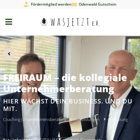
Fördermitglied werden
Odenwald Gutschein
FREIRAUM – die kollegiale
Unternehmerberatung
HIER WÄCHST DEIN BUSINESS. UND DU
MIT.
Coaching
|
Unternehmensberatung
|
Weiterbildungen
Abholung