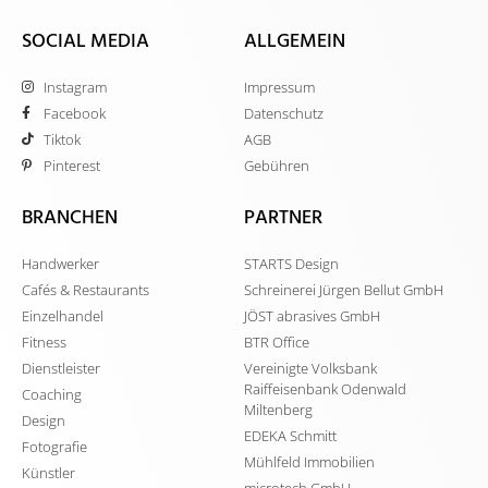
SOCIAL MEDIA
ALLGEMEIN
Instagram
Impressum
Facebook
Datenschutz
Tiktok
AGB
Pinterest
Gebühren
BRANCHEN
PARTNER
Handwerker
STARTS Design
Cafés & Restaurants
Schreinerei Jürgen Bellut GmbH
Einzelhandel
JÖST abrasives GmbH
Fitness
BTR Office
Dienstleister
Vereinigte Volksbank
Raiffeisenbank Odenwald
Coaching
Miltenberg
Design
EDEKA Schmitt
Fotografie
Mühlfeld Immobilien
Künstler
microtech GmbH