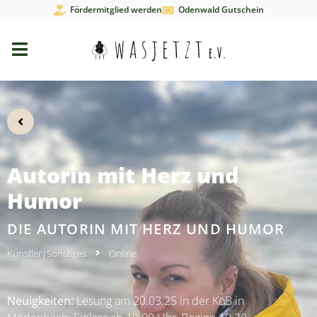
Fördermitglied werden
Odenwald Gutschein
Autorin mit Herz und
Humor
DIE AUTORIN MIT HERZ UND HUMOR
Künstler
|
Sonstiges
Online
Neuigkeiten:
Lesung am 20.03.25 in der KöB in