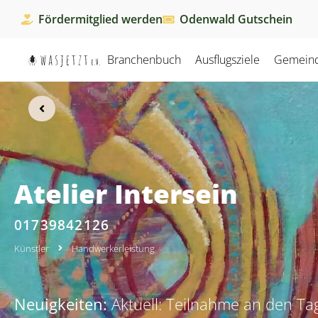
Fördermitglied werden
Odenwald Gutschein
Branchenbuch
Ausflugsziele
Gemein
Atelier Intersein
01739842126
Künstler
Handwerkerleistung
Neuigkeiten:
Aktuell: Teilnahme an den T