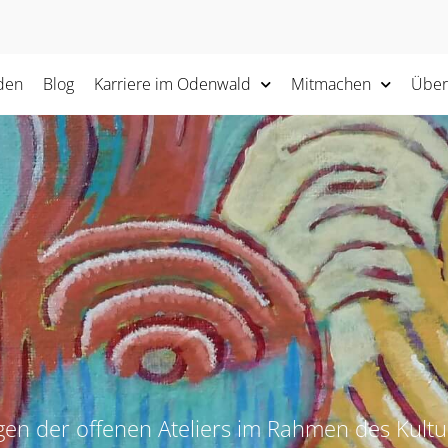
den
Blog
Karriere im Odenwald
Mitmachen
Über
agen der offenen Ateliers im Rahmen des Kul