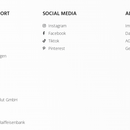
 ORT
SOCIAL MEDIA
A
Instagram
Im
Facebook
Da
Tiktok
A
Pinterest
Ge
ügen
ellut GmbH
Raiffeisenbank