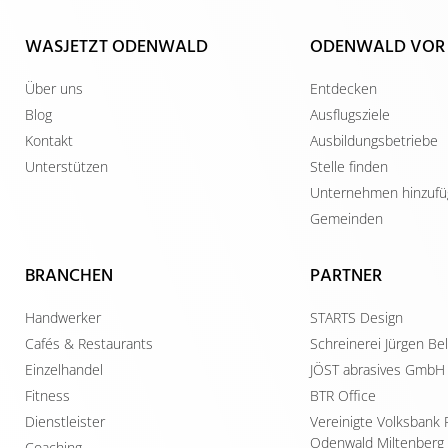
WASJETZT ODENWALD
ODENWALD VOR
Über uns
Entdecken
Blog
Ausflugsziele
Kontakt
Ausbildungsbetriebe
Unterstützen
Stelle finden
Unternehmen hinzuf
Gemeinden
BRANCHEN
PARTNER
Handwerker
STARTS Design
Cafés & Restaurants
Schreinerei Jürgen B
Einzelhandel
JÖST abrasives GmbH
Fitness
BTR Office
Dienstleister
Vereinigte Volksbank 
Odenwald Miltenberg
Coaching