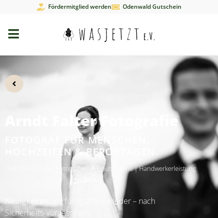
Fördermitglied werden
Odenwald Gutschein
Arndt Falter Fotografie
FOTOGRAF FÜR MENSCHEN,
HOCHZEITEN & REPORTAGEN.
Dienstleistungen
|
Fotografie
Gutscheine
|
Handwerkerleistung
Neuigkeiten:
Ich fotografiere wieder – nach
Sicherheits-Vorgespräch!