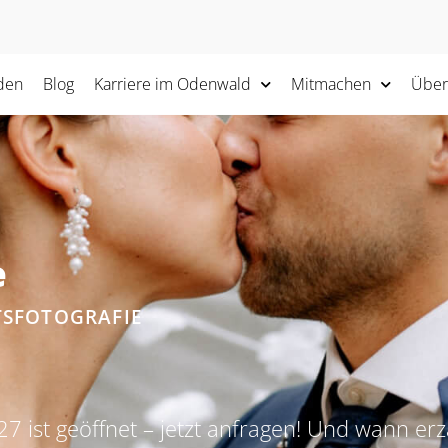
den
Blog
Karriere im Odenwald
Mitmachen
Über
e
TSFOTOGRAFIE
7 ist geöffnet – jetzt anfragen! Und wann erz