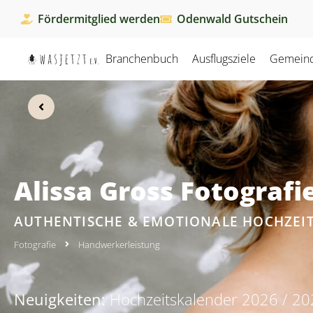
Fördermitglied werden
Odenwald Gutschein
Branchenbuch
Ausflugsziele
Gemein
Alissa Gross Fotografi
AUTHENTISCHE & EMOTIONALE HOCHZEI
Fotografie
Handwerkerleistung
Neuigkeiten:
Hochzeitskalender 2026 / 202